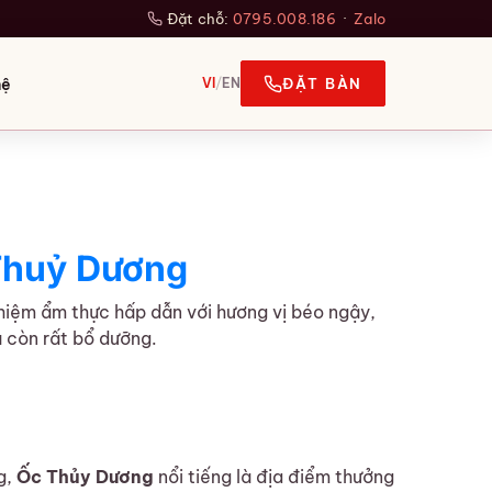
Đặt chỗ:
0795.008.186
·
Zalo
hệ
VI
/
EN
ĐẶT BÀN
 Thuỷ Dương
hiệm ẩm thực hấp dẫn với hương vị béo ngậy,
 còn rất bổ dưỡng.
g,
Ốc Thủy Dương
nổi tiếng là địa điểm thưởng