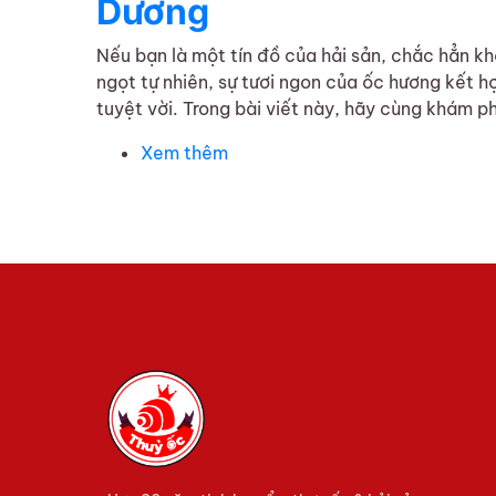
Dương
Nếu bạn là một tín đồ của hải sản, chắc hẳn k
ngọt tự nhiên, sự tươi ngon của ốc hương kết
tuyệt vời. Trong bài viết này, hãy cùng khám ph
Xem thêm
về Khám phá hương vị ốc hương