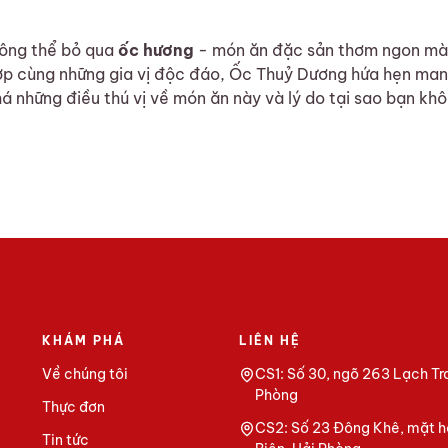
hông thể bỏ qua
ốc hương
- món ăn đặc sản thơm ngon mà 
 hợp cùng những gia vị độc đáo, Ốc Thuỷ Dương hứa hẹn ma
á những điều thú vị về món ăn này và lý do tại sao bạn khô
 - món ngon không thể bỏ lỡ tại Ốc Thuỷ Dương
KHÁM PHÁ
LIÊN HỆ
Về chúng tôi
CS1: Số 30, ngõ 263 Lạch Tr
Phòng
Thực đơn
CS2: Số 23 Đông Khê, mặt h
Tin tức