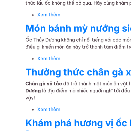
thức lẩu ốc không thể bỏ qua. Hãy cùng khám
Xem thêm
về Lẩu ốc tại Ốc Thuỷ Dương th
Món bánh mỳ nướng si
Ốc Thủy Dương không chỉ nổi tiếng với các mó
điều gì khiến món ăn này trở thành tâm điểm t
Xem thêm
về Món bánh mỳ nướng siêu hấp
Thưởng thức chân gà x
Chân gà sả tắc
đã trở thành một món ăn vặt h
Dương
là địa điểm mà nhiều người nghĩ tới đầu
vậy!
Xem thêm
về Thưởng thức chân gà xả tắc
Khám phá hương vị ốc 