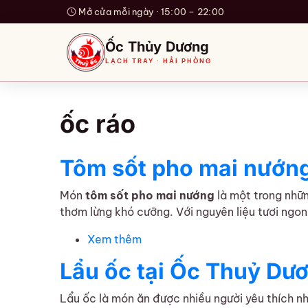
Mở cửa mỗi ngày · 15:00 – 22:00
Ốc Thủy Dương
LẠCH TRAY · HẢI PHÒNG
ốc ráo
Tôm sốt pho mai nướng
Món
tôm sốt pho mai nướng
là một trong nhữn
thơm lừng khó cưỡng. Với nguyên liệu tươi ngo
Xem thêm
về Tôm sốt pho mai nướng – Đ
Lẩu ốc tại Ốc Thuỷ Dươ
Lẩu ốc là món ăn được nhiều người yêu thích n