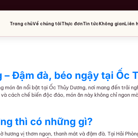
Trang chủ
Về chúng tôi
Thực đơn
Tin tức
Không gian
Liên 
 – Đậm đà, béo ngậy tại Ốc
g món ăn nổi bật tại Ốc Thủy Dương, nơi mang đến trải ng
n và cách chế biến độc đáo, món ăn này không chỉ ngon mà
ậm đà, béo ngậy tại Ốc Thuỷ Dương
ng thì có những gì?
hờ hương vị thơm ngon, thanh mát và đậm đà. Tại Hải Phòn