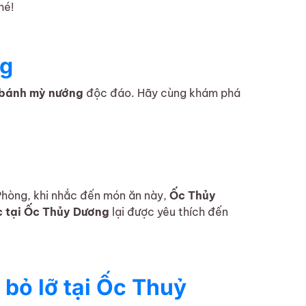
hé!
ng
bánh mỳ nướng
độc đáo. Hãy cùng khám phá
Phòng, khi nhắc đến món ăn này,
Ốc Thủy
c tại Ốc Thủy Dương
lại được yêu thích đến
bỏ lỡ tại Ốc Thuỷ