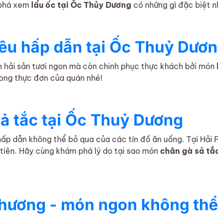
 phá xem
lẩu ốc tại Ốc Thủy Dương
có những gì đặc biệt n
ì có những gì?
êu hấp dẫn tại Ốc Thuỷ Dươ
n hải sản tươi ngon mà còn chinh phục thực khách bởi món
rong thực đơn của quán nhé!
 dẫn tại Ốc Thuỷ Dương
ả tắc tại Ốc Thuỷ Dương
ấp dẫn không thể bỏ qua của các tín đồ ăn uống. Tại Hải 
 tiên. Hãy cùng khám phá lý do tại sao món
chân gà sả tắ
 tại Ốc Thuỷ Dương
hương - món ngon không thể 