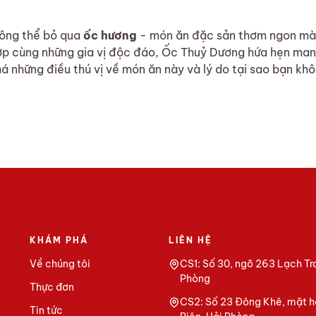
hông thể bỏ qua
ốc hương
- món ăn đặc sản thơm ngon mà 
 hợp cùng những gia vị độc đáo, Ốc Thuỷ Dương hứa hẹn ma
á những điều thú vị về món ăn này và lý do tại sao bạn khô
 - món ngon không thể bỏ lỡ tại Ốc Thuỷ Dương
KHÁM PHÁ
LIÊN HỆ
Về chúng tôi
CS1: Số 30, ngõ 263 Lạch Tr
Phòng
Thực đơn
CS2: Số 23 Đông Khê, mặt h
Tin tức