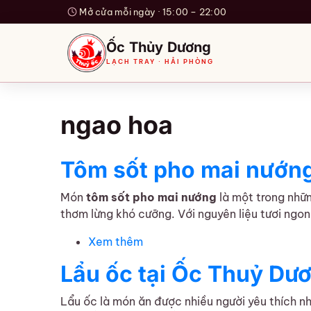
Mở cửa mỗi ngày · 15:00 – 22:00
Ốc Thủy Dương
LẠCH TRAY · HẢI PHÒNG
ngao hoa
Tôm sốt pho mai nướng
Món
tôm sốt pho mai nướng
là một trong nhữn
thơm lừng khó cưỡng. Với nguyên liệu tươi ngo
Xem thêm
về Tôm sốt pho mai nướng – Đ
Lẩu ốc tại Ốc Thuỷ Dươ
Lẩu ốc là món ăn được nhiều người yêu thích n