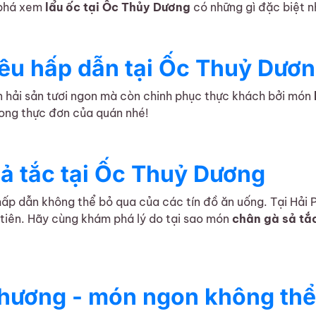
 phá xem
lẩu ốc tại Ốc Thủy Dương
có những gì đặc biệt n
ì có những gì?
êu hấp dẫn tại Ốc Thuỷ Dươ
n hải sản tươi ngon mà còn chinh phục thực khách bởi món
rong thực đơn của quán nhé!
 dẫn tại Ốc Thuỷ Dương
ả tắc tại Ốc Thuỷ Dương
ấp dẫn không thể bỏ qua của các tín đồ ăn uống. Tại Hải 
 tiên. Hãy cùng khám phá lý do tại sao món
chân gà sả tắ
 tại Ốc Thuỷ Dương
hương - món ngon không thể 