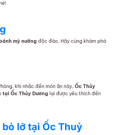
hé!
ng
bánh mỳ nướng
độc đáo. Hãy cùng khám phá
Phòng, khi nhắc đến món ăn này,
Ốc Thủy
c tại Ốc Thủy Dương
lại được yêu thích đến
bỏ lỡ tại Ốc Thuỷ