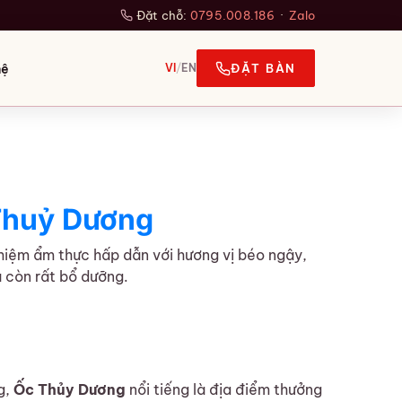
Đặt chỗ:
0795.008.186
·
Zalo
hệ
VI
/
EN
ĐẶT BÀN
 Thuỷ Dương
hiệm ẩm thực hấp dẫn với hương vị béo ngậy,
 còn rất bổ dưỡng.
g,
Ốc Thủy Dương
nổi tiếng là địa điểm thưởng