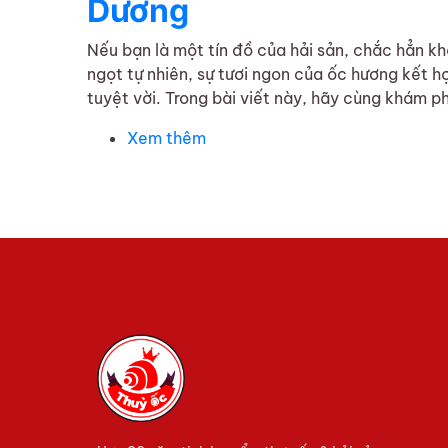
Dương
Nếu bạn là một tín đồ của hải sản, chắc hẳn k
ngọt tự nhiên, sự tươi ngon của ốc hương kết
tuyệt vời. Trong bài viết này, hãy cùng khám ph
Xem thêm
về Khám phá hương vị ốc hương