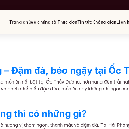
Trang chủ
Về chúng tôi
Thực đơn
Tin tức
Không gian
Liên 
 – Đậm đà, béo ngậy tại Ốc
g món ăn nổi bật tại Ốc Thủy Dương, nơi mang đến trải ng
n và cách chế biến độc đáo, món ăn này không chỉ ngon mà
ậm đà, béo ngậy tại Ốc Thuỷ Dương
ng thì có những gì?
hờ hương vị thơm ngon, thanh mát và đậm đà. Tại Hải Phòn