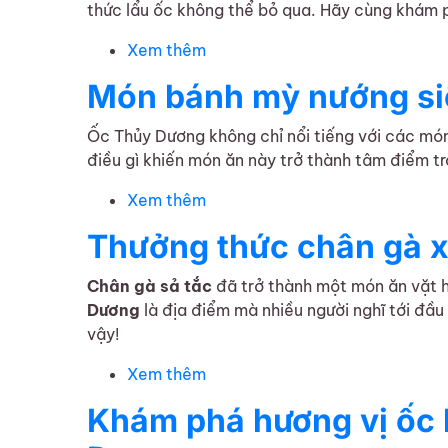
thức lẩu ốc không thể bỏ qua. Hãy cùng khám
Xem thêm
về Lẩu ốc tại Ốc Thuỷ Dương th
Món bánh mỳ nướng si
Ốc Thủy Dương không chỉ nổi tiếng với các mó
điều gì khiến món ăn này trở thành tâm điểm t
Xem thêm
về Món bánh mỳ nướng siêu hấp
Thưởng thức chân gà x
Chân gà sả tắc
đã trở thành một món ăn vặt h
Dương
là địa điểm mà nhiều người nghĩ tới đầu
vậy!
Xem thêm
về Thưởng thức chân gà xả tắc
Khám phá hương vị ốc 