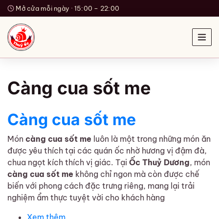
Mở cửa mỗi ngày · 15:00 – 22:00
Càng cua sốt me
Càng cua sốt me
Món
càng cua sốt me
luôn là một trong những món ăn
được yêu thích tại các quán ốc nhờ hương vị đậm đà,
chua ngọt kích thích vị giác. Tại
Ốc Thuỷ Dương
, món
càng cua sốt me
không chỉ ngon mà còn được chế
biến với phong cách đặc trưng riêng, mang lại trải
nghiệm ẩm thực tuyệt vời cho khách hàng
Xem thêm
về Càng cua sốt me