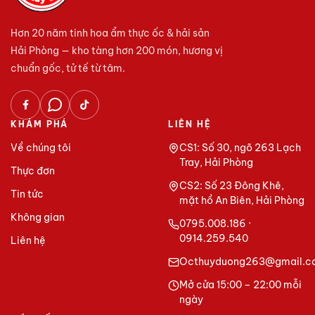
Hơn 20 năm tinh hoa ẩm thực ốc & hải sản
Hải Phòng — kho tàng hơn 200 món, hương vị
chuẩn gốc, tử tế từ tâm.
KHÁM PHÁ
LIÊN HỆ
Về chúng tôi
CS1: Số 30, ngõ 263 Lạch
Tray, Hải Phòng
Thực đơn
CS2: Số 23 Đông Khê,
Tin tức
mặt hồ An Biên, Hải Phòng
Không gian
0795.008.186 ·
0914.259.540
Liên hệ
Octhuyduong263@gmail.c
Mở cửa 15:00 – 22:00 mỗi
ngày