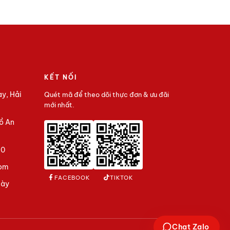
KẾT NỐI
ay, Hải
Quét mã để theo dõi thực đơn & ưu đãi
mới nhất.
ồ An
40
om
FACEBOOK
TIKTOK
gày
Chat Zalo