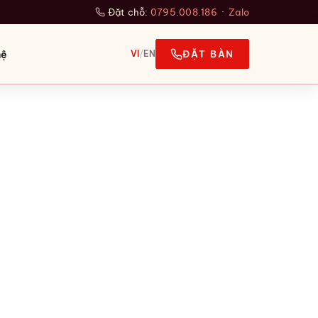
Đặt chỗ:
0795.008.186
·
Zalo
hệ
VI
/
EN
ĐẶT BÀN