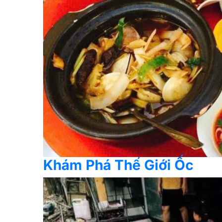
Khám Phá Thế Giới Ốc