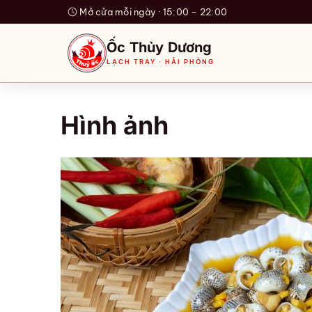
Mở cửa mỗi ngày · 15:00 – 22:00
Ốc Thủy Dương
LẠCH TRAY · HẢI PHÒNG
Hình ảnh